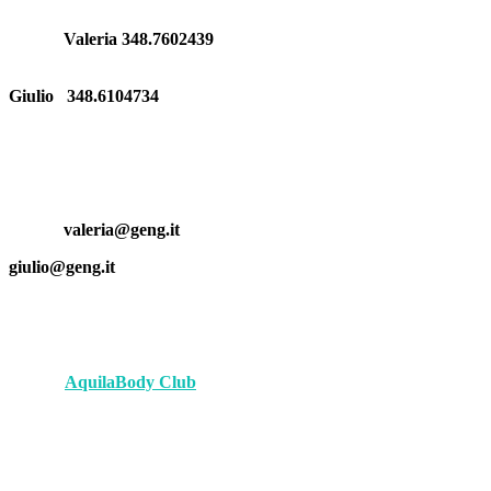
Siamo una fabbrica professionale di viti e bulloni. Recentemente,
abbiamo raggiunto la cooperazione con alcune fabbriche di
Giulio 348.6104734
orologi
rolex replica
. Forniscigli piccole parti di alta qualità.
fausse rolex
replique montre
valeria@geng.it
giulio@geng.it
AquilaBody Club
fake watches
replica rolex
replica orologi
replique montre
replica uhren
CONTATTACI E RICHIEDI INFO